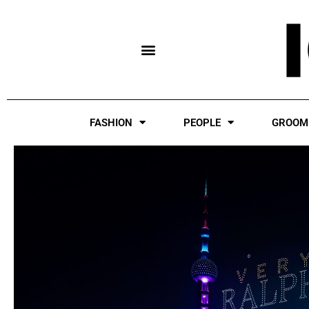
Skip
to
content
FASHION
PEOPLE
GROOM