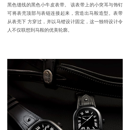
黑色缝线的黑色小牛皮表带。 该表带上的小突耳与饰钉
可将表壳顶部与表链连接起来，营造出马鞍造型。表带
从表壳下 方穿过，并以马镫设计固定，这一独特设计令
人不仅联想到马鞍的优美轮廓。