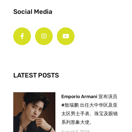
Social Media
F
I
Y
a
n
o
c
s
u
e
t
t
b
a
u
o
g
b
o
r
e
k
a
-
m
LATEST POSTS
f
Emporio Armani 宣布演员
#敖瑞鹏 出任大中华区及亚
太区男士手表、珠宝及眼镜
系列形象大使。
August 9, 2026