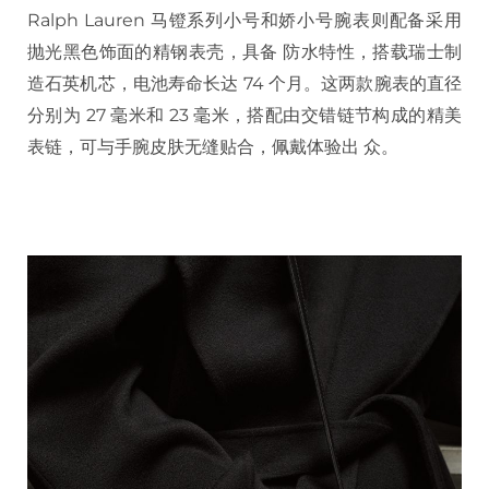
Ralph Lauren 马镫系列小号和娇小号腕表则配备采用
抛光黑色饰面的精钢表壳，具备 防水特性，搭载瑞士制
造石英机芯，电池寿命长达 74 个月。这两款腕表的直径
分别为 27 毫米和 23 毫米，搭配由交错链节构成的精美
表链，可与手腕皮肤无缝贴合，佩戴体验出 众。