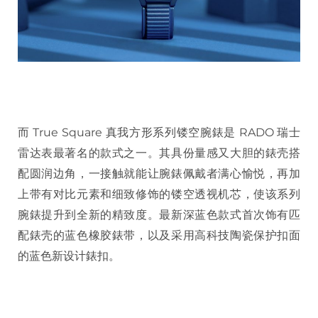
而 True Square 真我方形系列镂空腕錶是 RADO 瑞士
雷达表最著名的款式之一。其具份量感又大胆的錶壳搭
配圆润边角，一接触就能让腕錶佩戴者满心愉悦，再加
上带有对比元素和细致修饰的镂空透视机芯，使该系列
腕錶提升到全新的精致度。最新深蓝色款式首次饰有匹
配錶壳的蓝色橡胶錶带，以及采用高科技陶瓷保护扣面
的蓝色新设计錶扣。