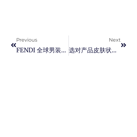
Prev
Next
Previous
Next
FENDI 全球男装大使 Nicholas Galitzine 与 #张若昀 演绎全新 2024 秋冬男装全球形象广告大片，展现都市与自然的多重视角。
选对产品皮肤状态变好百倍！ The Ordinary 开启精简护肤体验。