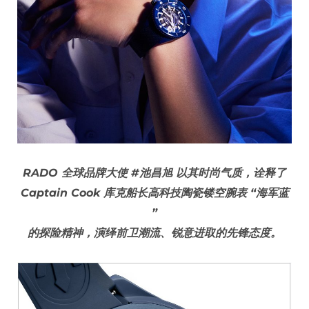
RADO 全球品牌大使 #池昌旭 以其时尚气质，诠释了
Captain Cook 库克船长高科技陶瓷镂空腕表 “海军蓝
”
的探险精神，演绎前卫潮流、锐意进取的先锋态度。