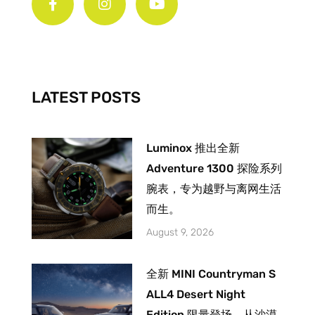
c
s
u
e
t
t
b
a
u
o
g
b
o
r
e
k
a
-
m
LATEST POSTS
f
Luminox 推出全新
Adventure 1300 探险系列
腕表，专为越野与离网生活
而生。
August 9, 2026
全新 MINI Countryman S
ALL4 Desert Night
Edition 限量登场。从沙漠