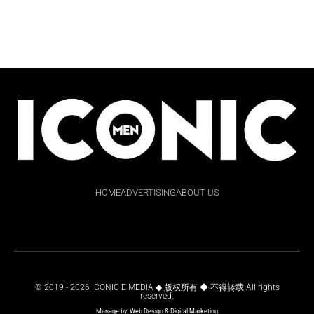
HOME
ADVERTISING
ABOUT US
© 2019 - 2026 ICONIC E MEDIA ◆ 版权所有 ◆ 不得转载 All rights
reserved.
Manage by:
Web Design
&
Digital Marketing