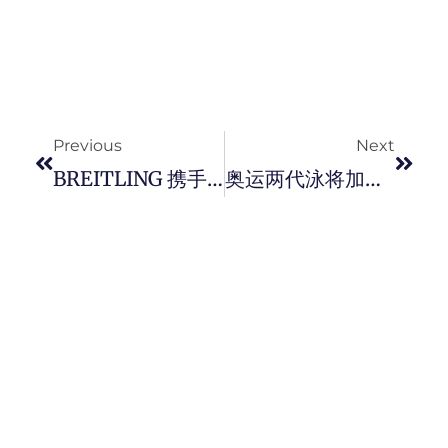
Prev
Next
Previous
Next
BREITLING 携手 NBA 公鹿队篮球巨星 Giannis Antetokounmpo 打造独一无二个人专属 Chronomat 计时码限量版表款。
奥运两代泳将加持传达 ！OMEGA 海马系列 Aqua Terra 三款尺寸的黑色表盘腕表, 融入一股时尚典雅的精神。