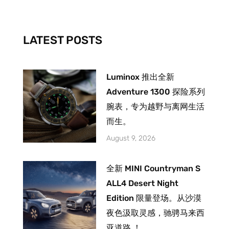
o
g
b
o
r
e
k
a
-
m
LATEST POSTS
f
Luminox 推出全新
Adventure 1300 探险系列
腕表，专为越野与离网生活
而生。
August 9, 2026
全新 MINI Countryman S
ALL4 Desert Night
Edition 限量登场。从沙漠
夜色汲取灵感，驰骋马来西
亚道路 ！