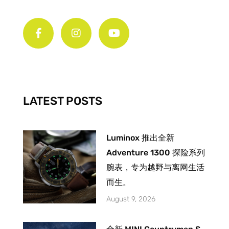
F
I
Y
a
n
o
c
s
u
e
t
t
b
a
u
o
g
b
o
r
e
k
a
-
m
LATEST POSTS
f
Luminox 推出全新
Adventure 1300 探险系列
腕表，专为越野与离网生活
而生。
August 9, 2026