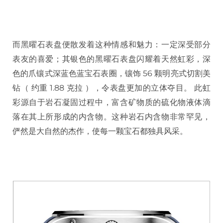
而黑曜石表盘便散发着这种情感和魅力：一定深受部分
表友的喜爱；其银色的黑曜石表盘闪耀着天然虹彩，深
色的爪镶式深蓝色蓝宝石表圈，镶饰 56 颗明亮式切割美
钻（ 约重 1.88 克拉 ），令表盘更加的立体夺目。 此虹
彩源自于岩石凝固过程中，富含矿物质的硫化物液体滴
落在其上所形成的内含物。这种岩石内含物非常罕见，
俨然是大自然的杰作，使每一颗宝石都独具风采。