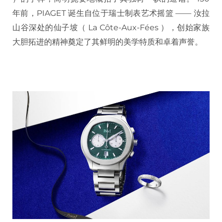
年前，PIAGET 诞生自位于瑞士制表艺术摇篮 —— 汝拉
山谷深处的仙子坡（ La Côte-Aux-Fées ），创始家族
大胆拓进的精神奠定了其鲜明的美学特质和卓着声誉。