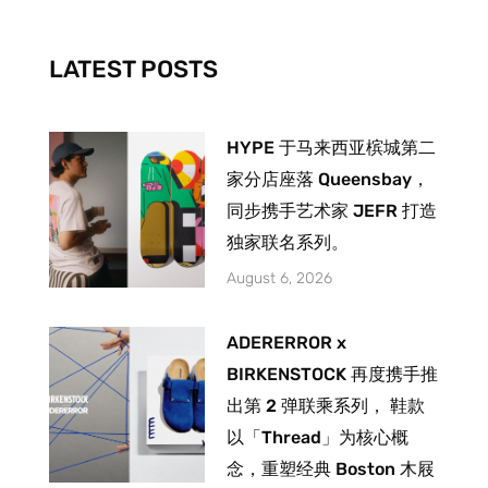
o
r
e
k
a
-
m
LATEST POSTS
f
HYPE 于马来西亚槟城第二
家分店座落 Queensbay，
同步携手艺术家 JEFR 打造
独家联名系列。
August 6, 2026
ADERERROR x
BIRKENSTOCK 再度携手推
出第 2 弹联乘系列， 鞋款
以「Thread」为核心概
念，重塑经典 Boston 木屐