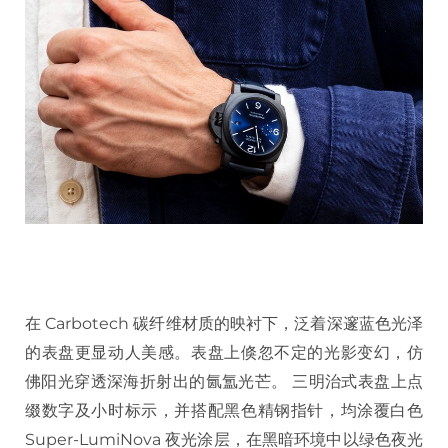
在 Carbotech 碳纤维材质的映衬下，泛着深邃蓝色光泽
的表盘更显动人美感。表盘上倏忽不定的光影变幻，仿
佛阳光穿透深海折射出的氤氲光芒。 三明治式表盘上点
缀数字及小时标示，并搭配黑色精钢指针，均涂覆白色
Super-LumiNova 夜光涂层，在黑暗环境中以绿色夜光