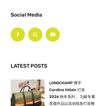
Social Media
F
I
Y
a
n
o
c
s
u
e
t
t
b
a
u
o
g
b
o
r
e
k
a
-
m
LATEST POSTS
f
LONGCHAMP 携手
Caroline Hélain 打造
2026 秋冬系列， 九幅专属
景观作品以流动线条打造雕