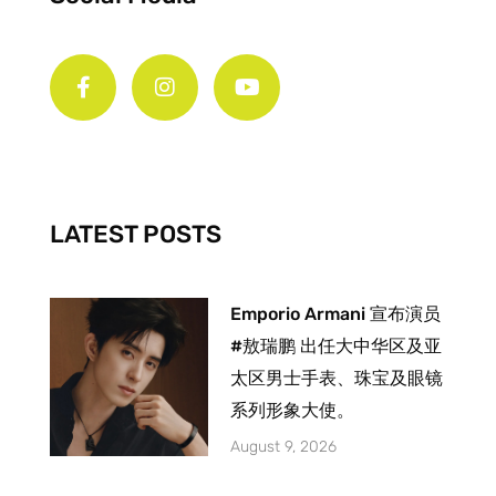
F
I
Y
a
n
o
c
s
u
e
t
t
b
a
u
o
g
b
o
r
e
k
a
-
m
LATEST POSTS
f
Emporio Armani 宣布演员
#敖瑞鹏 出任大中华区及亚
太区男士手表、珠宝及眼镜
系列形象大使。
August 9, 2026