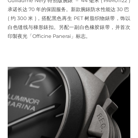
Guillaume Néry 特别版腕錶 – 44 毫米 ( PAM01122 )
承诺长达 70 年的保固服务。新款腕錶防水性能达 30 巴
( 约 300 米 )，搭配黑色再生 PET 树脂织物錶带，饰以
白色缝线与梯形錶扣。另配一副白色橡胶錶带，并首次
印製夜光「Officine Panerai」标志。