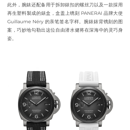
此外，腕錶还配备用于拆卸錶扣的螺丝刀以及一款採用
再生塑料製成的錶盒，盒盖上镌刻 PANERAI 品牌大使
Guillaume Néry 的亲笔签名字样。腕錶錶背镌刻的图
案，巧妙地勾勒出这位自由潜水健将在深海中的灵巧身
姿。