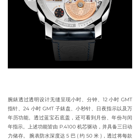
腕錶透过透明设计无缝呈现小时、分钟、12 小时 GMT
指针、24 小时 GMT 子錶盘、小秒针、日夜指示以及万
年历功能。透过蓝宝石底盖，还可看到月份、年份与闰
年指示。上述功能皆由 P.4100 机芯驱动，并具备三日动
力储存。 腕表防水深度达 5 巴 ( 约 50 米 )，透过将每款