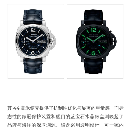
其 44 毫米錶壳提供了抗刮性优化与显著的重量感，而标
志性的錶冠保护装置和醒目的蓝宝石水晶錶盘则唤起了
品牌与海洋的深厚渊源。錶盘采用透明设计，可一窥内