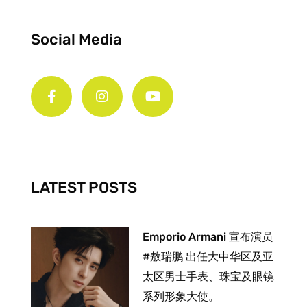
Social Media
F
I
Y
a
n
o
c
s
u
e
t
t
b
a
u
o
g
b
o
r
e
k
a
-
m
LATEST POSTS
f
Emporio Armani 宣布演员
#敖瑞鹏 出任大中华区及亚
太区男士手表、珠宝及眼镜
系列形象大使。