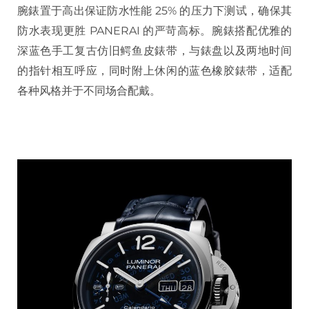
腕錶置于高出保证防水性能 25% 的压力下测试，确保其
防水表现更胜 PANERAI 的严苛高标。腕錶搭配优雅的
深蓝色手工复古仿旧鳄鱼皮錶带，与錶盘以及两地时间
的指针相互呼应，同时附上休闲的蓝色橡胶錶带，适配
各种风格并于不同场合配戴。