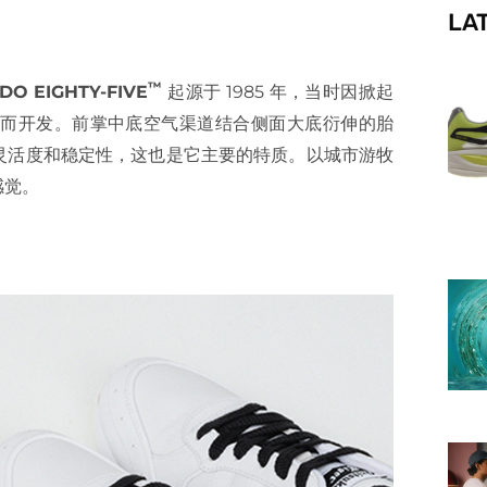
LA
f
™
O EIGHTY-FIVE
起源于 1985 年，当时因掀起
而开发。前掌中底空气渠道结合侧面大底衍伸的胎
灵活度和稳定性，这也是它主要的特质。以城市游牧
感觉。