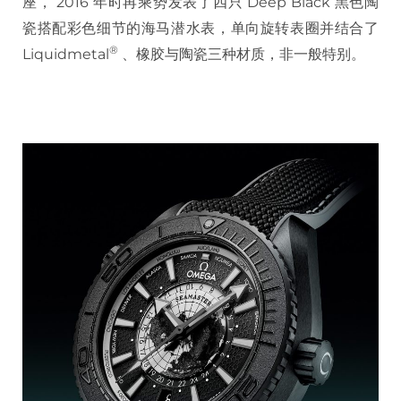
座， 2016 年时再乘势发表了四只 Deep Black 黑色陶
瓷搭配彩色细节的海马潜水表，单向旋转表圈并结合了
®
Liquidmetal
、橡胶与陶瓷三种材质，非一般特别。