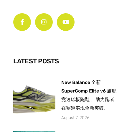
F
I
Y
a
n
o
c
s
u
e
t
t
b
a
u
o
g
b
o
r
e
k
a
-
m
LATEST POSTS
f
New Balance 全新
SuperComp Elite v6 旗舰
竞速碳板跑鞋， 助力跑者
在赛道实现全新突破。
August 7, 2026