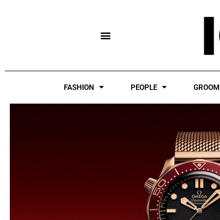
Skip
to
content
FASHION
PEOPLE
GROOM