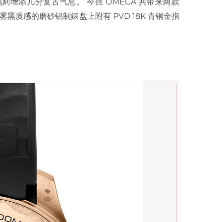
增添几分复古气息。 今回 OMEGA 共带来两款
黑质感的磨砂铝制錶盘上附有 PVD 18K 青铜金指