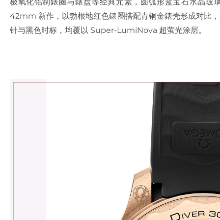
极氧化铝制錶圈与錶盘等经典元素，圆弧形蓝宝石水晶玻璃则
42mm 新作，以勃根地红色錶圈搭配青铜金錶壳形成对比，雾
针与黑色时标，均覆以 Super-LumiNova 超萤光涂层。