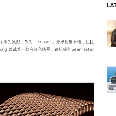
LA
f
aig 率先佩戴，作为「 teaser 」效果相当不错，往往
aig 曾戴着一款有红色錶圈、很抢镜的Seamaster