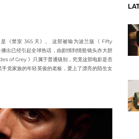
LA
f
《禁室 365 天》。 这部被喻为波兰版《 Fifty
flix 开播，一播出已经引起全球热话，由剧情到情慾镜头亦大胆
es of Grey 》只属于普通级别，究竟这部电影是否
里黑手党家族的年轻英俊的老板，爱上了漂亮的陌生女