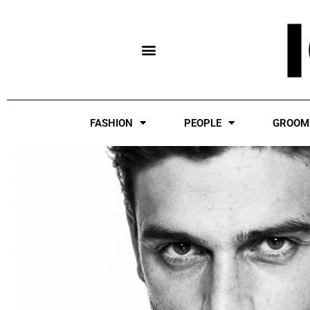
Skip
to
content
FASHION
PEOPLE
GROOM