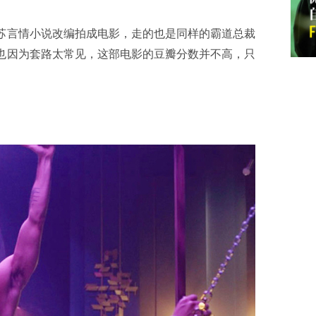
》都是玛丽苏言情小说改编拍成电影，走的也是同样的霸道总裁
ey 》，也因为套路太常见，这部电影的豆瓣分数并不高，只