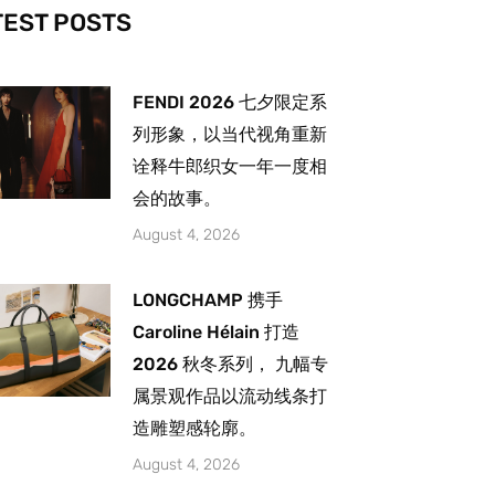
-
m
TEST POSTS
FENDI 2026 七夕限定系
列形象，以当代视角重新
诠释牛郎织女一年一度相
会的故事。
August 4, 2026
LONGCHAMP 携手
Caroline Hélain 打造
2026 秋冬系列， 九幅专
属景观作品以流动线条打
造雕塑感轮廓。
August 4, 2026