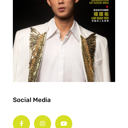
Social Media
F
I
Y
a
n
o
c
s
u