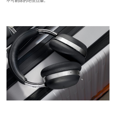
不可剔除的绝佳点缀。