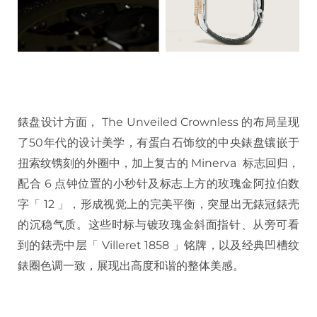
錶盘设计方面， The Unveiled Crownless 的布局呈现
了50年代的设计美学，有蛋白石饰纹的中央錶盘镶嵌于
扭索纹镌刻的外圈中，加上复古的 Minerva 标志回归，
配合 6 点钟位置的小秒针及标志上方的玫瑰金阿拉伯数
字「 12 」，形成视觉上的完美平衡，突显出无錶冠錶壳
的沉稳气质。这些时标与镀玫瑰金斜面指针、从旁可看
到的錶壳中层「 Villeret 1858 」铭牌，以及经典凹槽纹
錶圈色调一致，展现出高度和谐的整体美感。