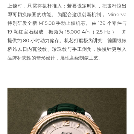
上鍊时，只需将拨杆推入；若要设定时间，把拨杆拉出
即可切换錶圈的功能。 为配合这项创新机制， Minerva
特别研发全新 M15.08 手动上鍊机芯。 由 139 个零件与
19 颗红宝石组成，振频为 18,000 A/h（ 2.5 Hz ），并
提供约 80 小时动力储存。机芯打磨极为讲究，德国银錶
桥饰以日内瓦波纹、珍珠纹与手工倒角，快慢针更融入
品牌标志性的箭形设计，展现高级制錶工艺。