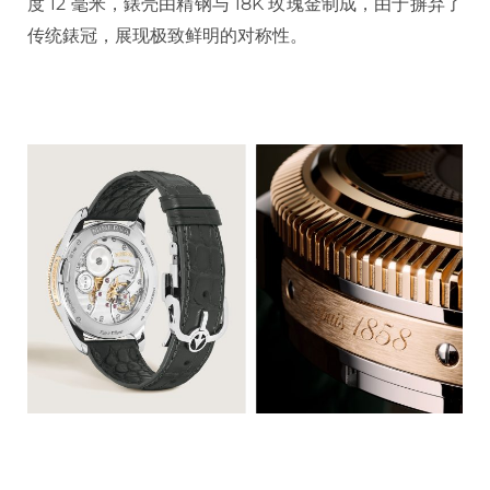
度 12 毫米，錶壳由精钢与 18K 玫瑰金制成，由于摒弃了
传统錶冠，展现极致鲜明的对称性。