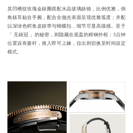
其凹槽纹玫瑰金錶圈搭配水晶玻璃錶镜，比例优雅，倒
角錶耳贴合手腕，配合全抛光表面呈现优雅弧度；并配
以深绿色鳄鱼皮錶带与蝴蝶扣，细节尽显高级感。至于
「 无錶冠 」的秘密，则隐藏在底盖的精钢外框：3点钟
位置设有拨杆，推入即可上鍊，拉出则切换至时间设定
模式。