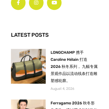
c
s
u
e
t
t
b
a
u
o
g
b
o
r
e
k
a
-
m
LATEST POSTS
f
LONGCHAMP 携手
Caroline Hélain 打造
2026 秋冬系列， 九幅专属
景观作品以流动线条打造雕
塑感轮廓。
August 4, 2026
Ferragamo 2026 秋冬形