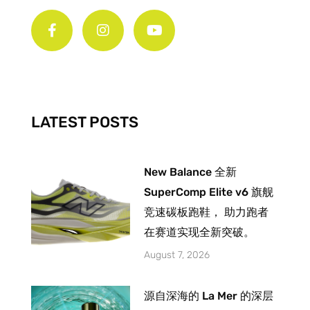
F
I
Y
a
n
o
c
s
u
e
t
t
b
a
u
o
g
b
o
r
e
k
a
-
m
LATEST POSTS
f
New Balance 全新
SuperComp Elite v6 旗舰
竞速碳板跑鞋， 助力跑者
在赛道实现全新突破。
August 7, 2026
源自深海的 La Mer 的深层