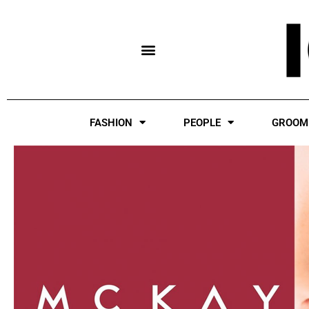
Skip
to
content
FASHION
PEOPLE
GROOM