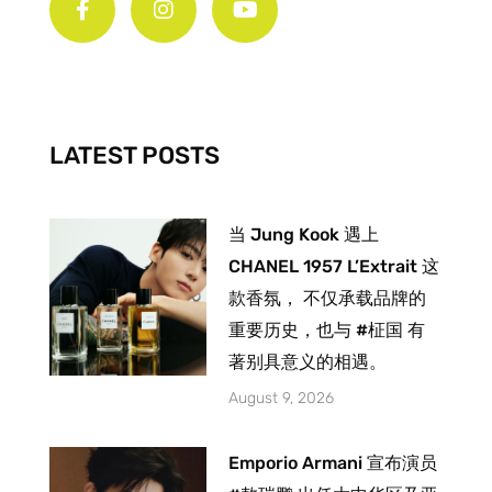
c
s
u
e
t
t
b
a
u
o
g
b
o
r
e
k
a
-
m
LATEST POSTS
f
当 Jung Kook 遇上
CHANEL 1957 L’Extrait 这
款香氛， 不仅承载品牌的
重要历史，也与 #柾国 有
著别具意义的相遇。
August 9, 2026
Emporio Armani 宣布演员