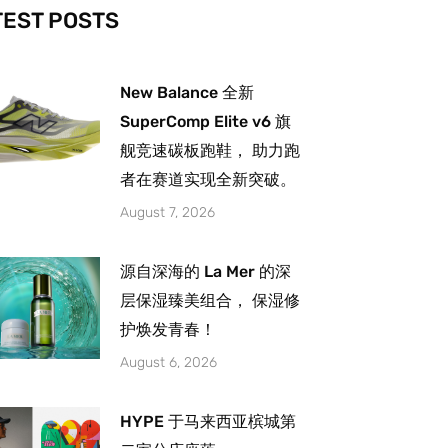
-
m
TEST POSTS
New Balance 全新
SuperComp Elite v6 旗
舰竞速碳板跑鞋， 助力跑
者在赛道实现全新突破。
August 7, 2026
源自深海的 La Mer 的深
层保湿臻美组合， 保湿修
护焕发青春！
August 6, 2026
HYPE 于马来西亚槟城第