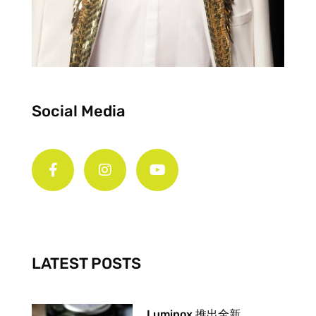
Social Media
F
I
Y
a
n
o
c
s
u
e
t
t
b
a
u
o
g
b
o
r
e
k
a
-
m
LATEST POSTS
f
Luminox 推出全新