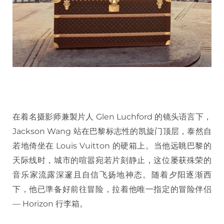
在着名摄影师兼製片人 Glen Luchford 的镜头语言下，
Jackson Wang 站在巴黎标志性的凯旋门顶层，泰然自
若地倚坐在 Louis Vuitton 的硬箱上。当他远眺巴黎的
天际线时，城市的喧嚣宛若片刻静止，这位屡获殊荣的
音乐家流露深邃且自信飞扬地神态。随着夕阳逐渐西
下，他已準备好前往冒险，拉着他唯一指定的冒险伴侣
— Horizon 行李箱。