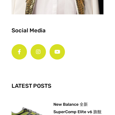
Social Media
F
I
Y
a
n
o
c
s
u
e
t
t
b
a
u
o
g
b
o
r
e
k
a
-
m
LATEST POSTS
f
New Balance 全新
SuperComp Elite v6 旗舰