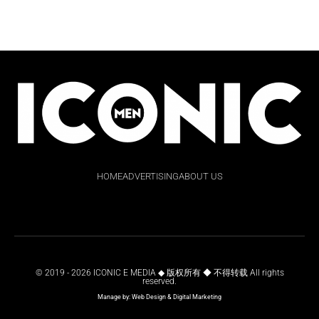
HOME
ADVERTISING
ABOUT US
© 2019 - 2026 ICONIC E MEDIA ◆ 版权所有 ◆ 不得转载 All rights
reserved.
Manage by:
Web Design
&
Digital Marketing