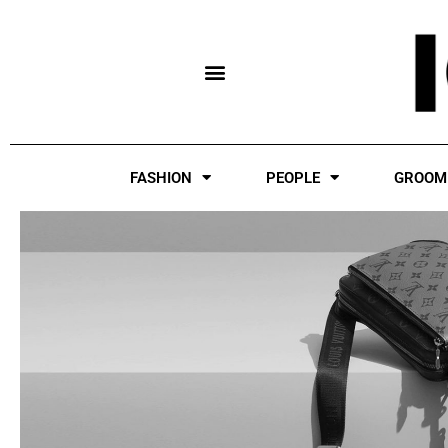
Skip
to
content
FASHION
PEOPLE
GROOM