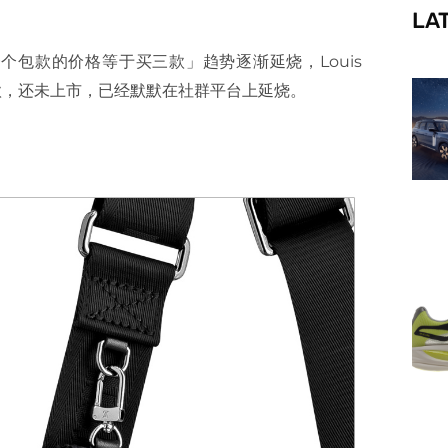
LA
f
出，这股「一个包款的价格等于买三款」趋势逐渐延烧，Louis
 3 包款，还未上市，已经默默在社群平台上延烧。