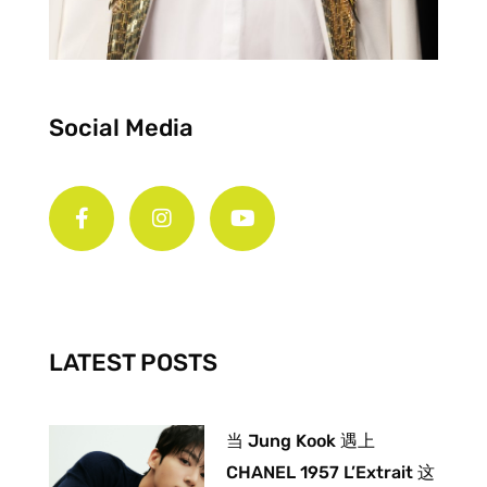
Social Media
F
I
Y
a
n
o
c
s
u
e
t
t
b
a
u
o
g
b
o
r
e
k
a
-
m
LATEST POSTS
f
当 Jung Kook 遇上
CHANEL 1957 L’Extrait 这