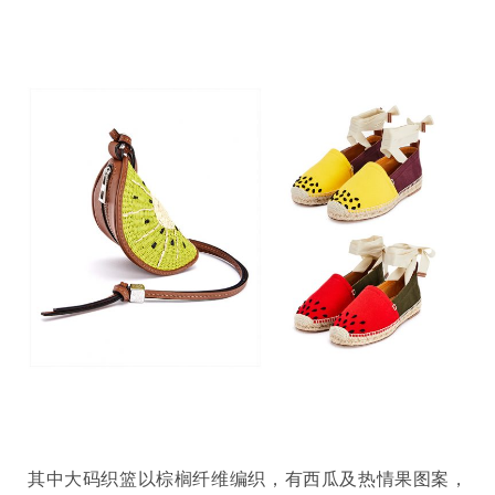
其中大码织篮以棕榈纤维编织，有西瓜及热情果图案，