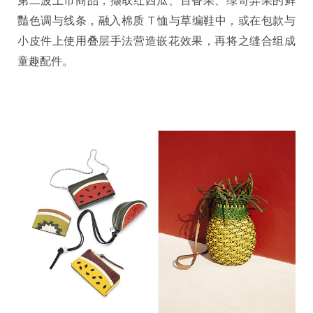
第二波上市商品，撷取红西瓜、百香果、绿奇异果的鲜
豔色调与线条，融入棉质 T 恤与草编鞋中，或在包款与
小皮件上使用叠层手法营造嵌花效果，再将之缝合组成
童趣配件。