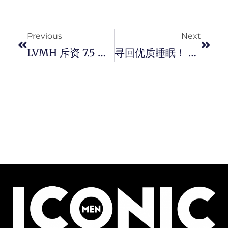
Prev
Next
Previous
Next
LVMH 斥资 7.5 亿欧元翻新法国巴黎「最美」百货公司 La Samaritaine 终开幕。
寻回优质睡眠！ Coway 与 BTS 携手要让粉丝们选择优质床褥。