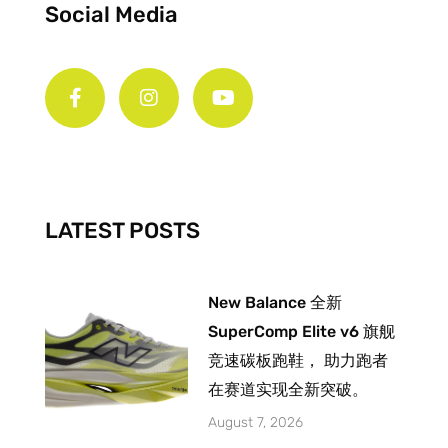
Social Media
F
I
Y
a
n
o
c
s
u
e
t
t
b
a
u
o
g
b
o
r
e
k
a
-
m
LATEST POSTS
f
New Balance 全新
SuperComp Elite v6 旗舰
竞速碳板跑鞋， 助力跑者
在赛道实现全新突破。
August 7, 2026