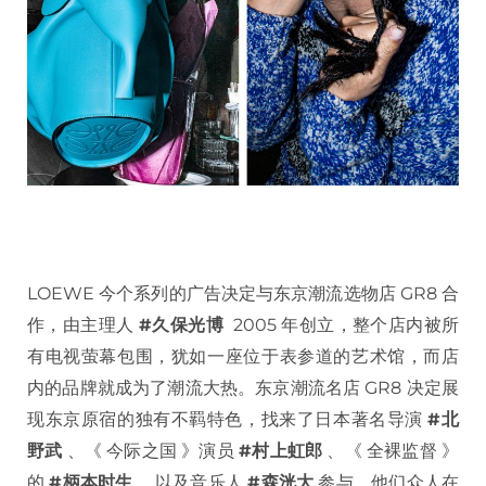
LOEWE 今个系列的广告决定与东京潮流选物店 GR8 合
作，由主理人
#久保光博
2005 年创立，整个店内被所
有电视萤幕包围，犹如一座位于表参道的艺术馆，而店
内的品牌就成为了潮流大热。东京潮流名店 GR8 决定展
现东京原宿的独有不羁特色，找来了日本著名导演
#北
野武
、《 今际之国 》演员
#村上虹郎
、《 全裸监督 》
的
#柄本时生
，以及音乐人
#森洸大
参与，他们众人在