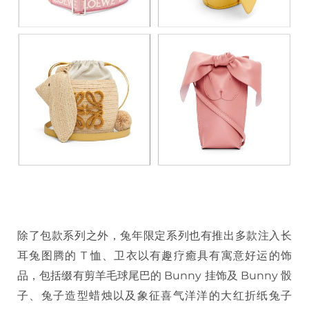
除了包款系列之外，兔年限定系列也有推出多款注入长
耳兔图腾的 T 恤、卫衣以有趣疗癒具有寓意好运的饰
品，包括缀有剪羊毛球尾巴的 Bunny 挂饰及 Bunny 骰
子、兔子造型蜡烛以及象征喜气洋洋的大红折纸兔子