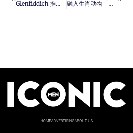
Glenfiddich 推出福鹿呈祥臻藏版 2023 礼盒贺岁来袭 ！新春快闪活动和您亲朋好友开启非凡之旅。
融入生肖动物「兔」主题元素！ Onitsuka Tiger 推出 2023 农歷兔年特别鞋款系列。
HOME
ADVERTISING
ABOUT US