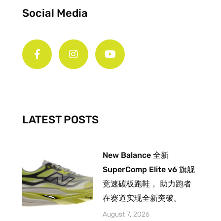
Social Media
F
I
Y
a
n
o
c
s
u
e
t
t
b
a
u
o
g
b
o
r
e
k
a
-
m
LATEST POSTS
f
New Balance 全新
SuperComp Elite v6 旗舰
竞速碳板跑鞋， 助力跑者
在赛道实现全新突破。
August 7, 2026