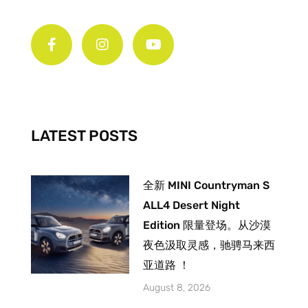
F
I
Y
a
n
o
c
s
u
e
t
t
b
a
u
o
g
b
o
r
e
k
a
-
m
LATEST POSTS
f
全新 MINI Countryman S
ALL4 Desert Night
Edition 限量登场。从沙漠
夜色汲取灵感，驰骋马来西
亚道路 ！
August 8, 2026