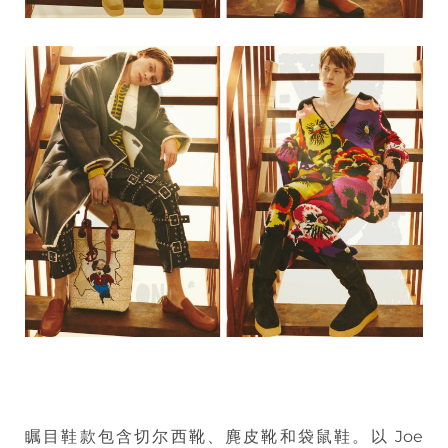
瞩目鞋款包含切尔西靴、麂皮靴和袋鼠鞋。以 Joe