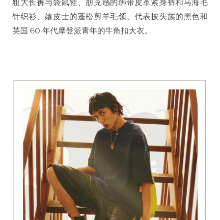
粗大长裤与袋鼠鞋、朋克感的绑带皮革紧身裤和马海毛
针织衫、嬉皮士的蓬松剪羊毛领、代表披头族的黑色和
英国 60 年代摩登派青年的牛角扣大衣。