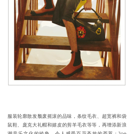
服装轮廓散发颓废摇滚的品味，条纹毛衣、超宽裤和袋
鼠鞋、庞克大礼帽和嬉皮的剪羊毛衣等等，再增添新浪
潮音乐文化的稜角，令人感受百花齐放的荟萃；Joe