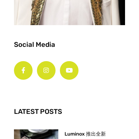
Social Media
F
I
Y
a
n
o
c
s
u
e
t
t
b
a
u
o
g
b
o
r
e
k
a
-
m
LATEST POSTS
f
Luminox 推出全新