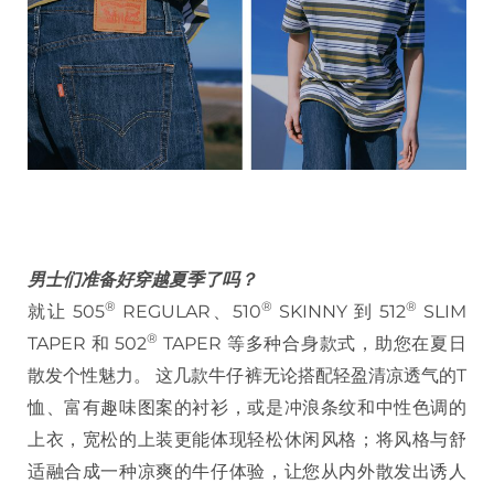
男士们准备好穿越夏季了吗？
®️
®️
®️
就让 505
REGULAR、510
SKINNY 到 512
SLIM
®️
TAPER 和 502
TAPER 等多种合身款式，助您在夏日
散发个性魅力。 这几款牛仔裤无论搭配轻盈清凉透气的T
恤、富有趣味图案的衬衫，或是冲浪条纹和中性色调的
上衣，宽松的上装更能体现轻松休闲风格；将风格与舒
适融合成一种凉爽的牛仔体验，让您从内外散发出诱人