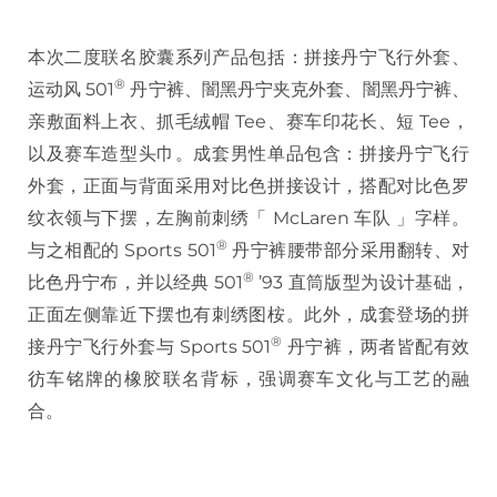
本次二度联名胶囊系列产品包括：拼接丹宁飞行外套、
®
运动风 501
丹宁裤、闇黑丹宁夹克外套、闇黑丹宁裤、
亲敷面料上衣、抓毛绒帽 Tee、赛车印花长、短 Tee，
以及赛车造型头巾。成套男性单品包含：拼接丹宁飞行
外套，正面与背面采用对比色拼接设计，搭配对比色罗
纹衣领与下摆，左胸前刺绣「 McLaren 车队 」字样。
®
与之相配的 Sports 501
丹宁裤腰带部分采用翻转、对
®
比色丹宁布，并以经典 501
’93 直筒版型为设计基础，
正面左侧靠近下摆也有刺绣图桉。此外，成套登场的拼
®
接丹宁飞行外套与 Sports 501
丹宁裤，两者皆配有效
彷车铭牌的橡胶联名背标，强调赛车文化与工艺的融
合。