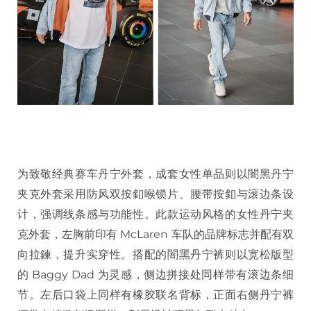
为致敬经典赛车丹宁外套，成套女性单品则以闇黑丹宁
夹克外套采用防风双按釦喉锁片、腰带按釦与滚边条设
计，强调线条感与功能性。此款运动风格的女性丹宁夹
克外套，左胸前印有 McLaren 车队的品牌标志并配有双
向拉鍊，提升实穿性。搭配的闇黑丹宁裤则以宽松版型
的 Baggy Dad 为灵感，侧边拼接处同样带有滚边条细
节。左后口袋上同样有橡胶联名背标，正面右侧丹宁裤