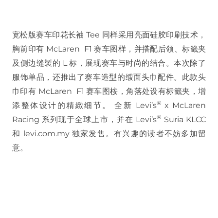
宽松版赛车印花长袖 Tee 同样采用亮面硅胶印刷技术，
胸前印有 McLaren F1 赛车图样，并搭配后领、标籤夹
及侧边缝製的 L 标，展现赛车与时尚的结合。本次除了
服饰单品，还推出了赛车造型的缎面头巾配件。此款头
巾印有 McLaren F1 赛车图桉，角落处设有标籤夹，增
®
添整体设计的精緻细节。 全新 Levi’s
x McLaren
®
Racing 系列现于全球上市，并在 Levi’s
Suria KLCC
和 levi.com.my 独家发售。有兴趣的读者不妨多加留
意。