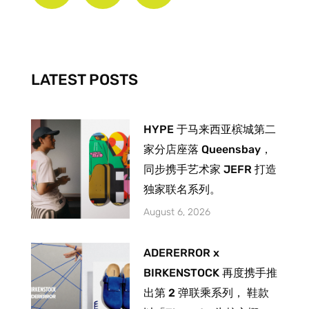
e
t
t
b
a
u
o
g
b
o
r
e
k
a
-
m
LATEST POSTS
f
HYPE 于马来西亚槟城第二
家分店座落 Queensbay，
同步携手艺术家 JEFR 打造
独家联名系列。
August 6, 2026
ADERERROR x
BIRKENSTOCK 再度携手推
出第 2 弹联乘系列， 鞋款