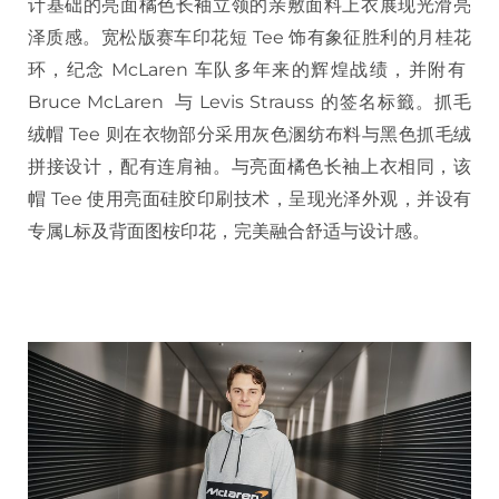
计基础的亮面橘色长袖立领的亲敷面料上衣展现光滑亮
泽质感。宽松版赛车印花短 Tee 饰有象征胜利的月桂花
环，纪念 McLaren 车队多年来的辉煌战绩，并附有
Bruce McLaren 与 Levis Strauss 的签名标籤。抓毛
绒帽 Tee 则在衣物部分采用灰色溷纺布料与黑色抓毛绒
拼接设计，配有连肩袖。与亮面橘色长袖上衣相同，该
帽 Tee 使用亮面硅胶印刷技术，呈现光泽外观，并设有
专属L标及背面图桉印花，完美融合舒适与设计感。