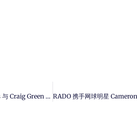
通过材料和结构打破传统！ Adidas Originals 与 Craig Green 携手为 Stan Smith 打造联名鞋款。