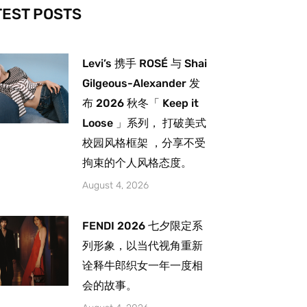
-
m
TEST POSTS
Levi’s 携手 ROSÉ 与 Shai
Gilgeous-Alexander 发
布 2026 秋冬「 Keep it
Loose 」系列， 打破美式
校园风格框架 ，分享不受
拘束的个人风格态度。
August 4, 2026
FENDI 2026 七夕限定系
列形象，以当代视角重新
诠释牛郎织女一年一度相
会的故事。