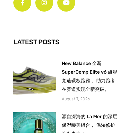
c
s
u
e
t
t
b
a
u
o
g
b
o
r
e
k
a
-
m
LATEST POSTS
f
New Balance 全新
SuperComp Elite v6 旗舰
竞速碳板跑鞋， 助力跑者
在赛道实现全新突破。
August 7, 2026
源自深海的 La Mer 的深层
保湿臻美组合， 保湿修护