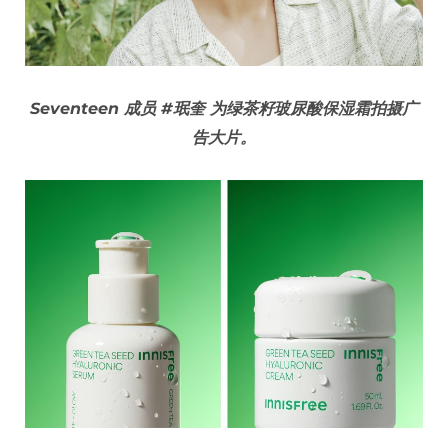
Seventeen 成员 #珉奎 为绿茶籽玻尿酸保湿霜拍摄广
告大片。