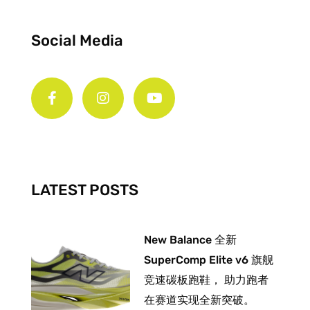
Social Media
F
I
Y
a
n
o
c
s
u
e
t
t
b
a
u
o
g
b
o
r
e
k
a
-
m
LATEST POSTS
f
New Balance 全新
SuperComp Elite v6 旗舰
竞速碳板跑鞋， 助力跑者
在赛道实现全新突破。