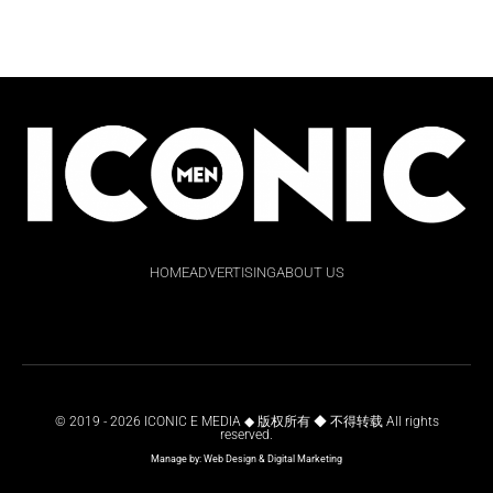
HOME
ADVERTISING
ABOUT US
© 2019 - 2026 ICONIC E MEDIA ◆ 版权所有 ◆ 不得转载 All rights
reserved.
Manage by:
Web Design
&
Digital Marketing