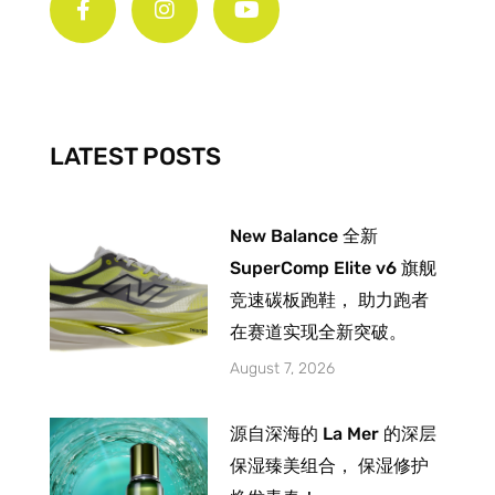
c
s
u
e
t
t
b
a
u
o
g
b
o
r
e
k
a
-
m
LATEST POSTS
f
New Balance 全新
SuperComp Elite v6 旗舰
竞速碳板跑鞋， 助力跑者
在赛道实现全新突破。
August 7, 2026
源自深海的 La Mer 的深层
保湿臻美组合， 保湿修护