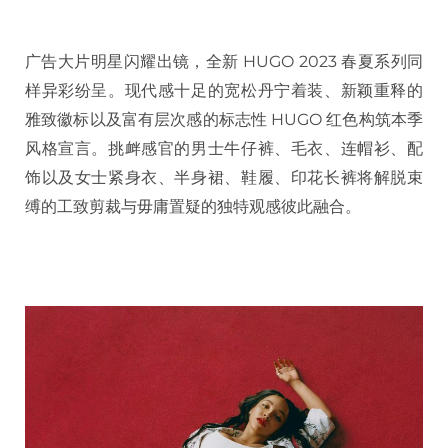
广告大片明星闪耀出镜，全新 HUGO 2023 春夏系列同
样异彩纷呈。现代感十足的宽松丹宁着装、新颖重释的
雅致徽标以及富有层次感的标志性 HUGO 红色构筑本季
风格宣言。挑衅感官的男士牛仔裤、毛衣、连帽衫、配
饰以及女士紧身衣、半身裙、鞋履、印花长裤将解脱束
缚的工致剪裁与毋庸置疑的独特观感彼此融合。