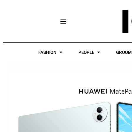
Skip
to
content
FASHION
PEOPLE
GROOM