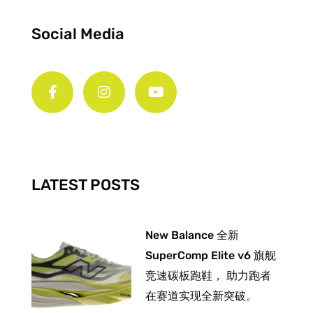
Social Media
F
I
Y
a
n
o
c
s
u
e
t
t
b
a
u
o
g
b
o
r
e
k
a
-
m
LATEST POSTS
f
New Balance 全新
SuperComp Elite v6 旗舰
竞速碳板跑鞋， 助力跑者
在赛道实现全新突破。