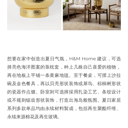
想要在家中创造出夏日气氛，H&M Home 建议，可选
择亮色海洋图案的靠枕套，种上几株自己喜爱的植物，
再在地板上平铺一条黄麻地毯。至于餐桌，可摆上沙拉
碗及金色餐具，再以贝壳形状装饰或犀鸟、棕榈树形状
的瓷器作点缀。卧室则可选择採用扎染工艺、条纹设计
或不规则锯齿形状装饰，打造出海岛般氛围。夏日家居
系列多款单品均由永续材料製成，包括再生聚酯纤维、
永续来源棉花及再生玻璃。