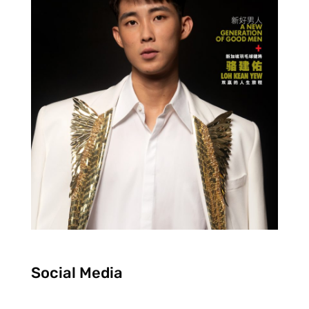
Social Media
F
I
Y