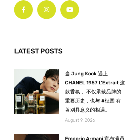
a
n
o
c
s
u
e
t
t
b
a
u
o
g
b
o
r
e
k
a
-
m
LATEST POSTS
f
当 Jung Kook 遇上
CHANEL 1957 L’Extrait 这
款香氛， 不仅承载品牌的
重要历史，也与 #柾国 有
著别具意义的相遇。
August 9, 2026
Emporio Armani 宣布演员