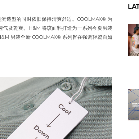
LA
f
流造型的同时依旧保持清爽舒适。COOLMAX® 为
气及乾爽。H&M 将该面料打造为一系列今夏男装
 男装全新 COOLMAX® 系列旨在强调轻鬆自如