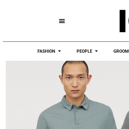
Skip
to
content
FASHION
PEOPLE
GROOM