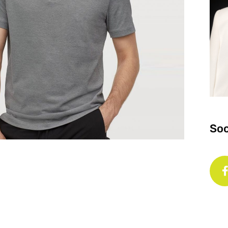
Soc
。