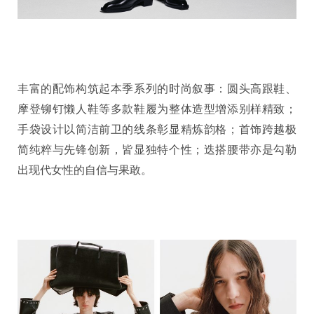
丰富的配饰构筑起本季系列的时尚叙事：圆头高跟鞋、
摩登铆钉懒人鞋等多款鞋履为整体造型增添别样精致；
手袋设计以简洁前卫的线条彰显精炼韵格；首饰跨越极
简纯粹与先锋创新，皆显独特个性；迭搭腰带亦是勾勒
出现代女性的自信与果敢。