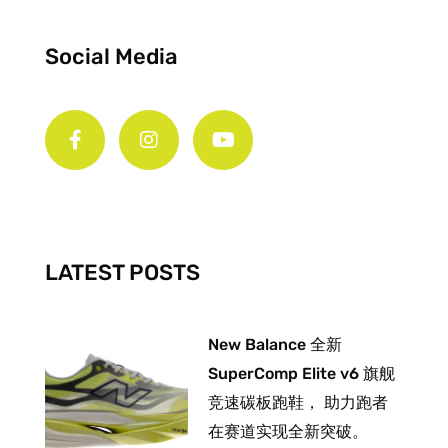
Social Media
F
I
Y
a
n
o
c
s
u
e
t
t
b
a
u
o
g
b
o
r
e
k
a
-
m
LATEST POSTS
f
New Balance 全新
SuperComp Elite v6 旗舰
竞速碳板跑鞋， 助力跑者
在赛道实现全新突破。