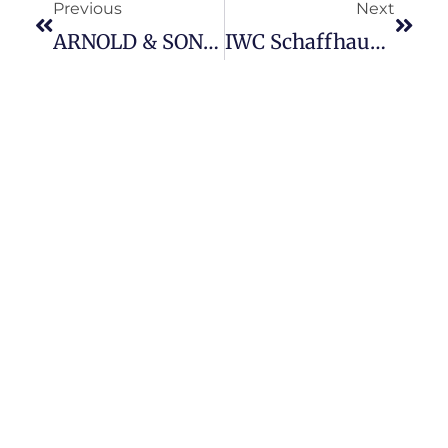
Previous
Next
ARNOLD & SON 全新万年月相系列 Perpetual Moon 38 Gold 腕表，瑰丽星空中的永恒诗篇。
IWC Schaffhausen 在上海表展推出首配精钢表链的 Portofino Chronograph 39 计时腕表，散发 Quiet Luxury 的低调优雅气派。
HOME
ADVERTISING
ABOUT US