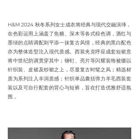
H&M 2024 秋冬系列女士成衣将经典与现代交融演绎，
在色彩运用上涵盖了焦糖、深木等各式棕色调，酒红与
墨绿的点睛调配则平添一抹复古风情，经典的黑白配色
亦为整体造型注入现代质感。西装夹克呼应成套短裙意
将中世纪韵调贯穿其中；铆钉、亮片等闪耀装饰被缀以
针织装、皮裙及纱裙之上，尽显复古时髦之风；精选材
质为系列注入丰润质感；针织单品囊括弹力羊毛西装套
装以及可自行配套的背心与短裤，旨在打造优雅舒适氛
围 。