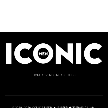
HOME
ADVERTISING
ABOUT US
© 2019 - 2026 ICONIC E MEDIA ◆ 版权所有 ◆ 不得转载 All rights