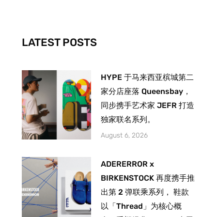
o
g
b
o
r
e
k
a
-
m
LATEST POSTS
f
HYPE 于马来西亚槟城第二
家分店座落 Queensbay，
同步携手艺术家 JEFR 打造
独家联名系列。
August 6, 2026
ADERERROR x
BIRKENSTOCK 再度携手推
出第 2 弹联乘系列， 鞋款
以「Thread」为核心概