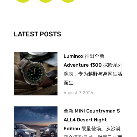
b
a
u
o
g
b
o
r
e
k
a
-
m
LATEST POSTS
f
Luminox 推出全新
Adventure 1300 探险系列
腕表，专为越野与离网生活
而生。
August 9, 2026
全新 MINI Countryman S
ALL4 Desert Night
Edition 限量登场。从沙漠