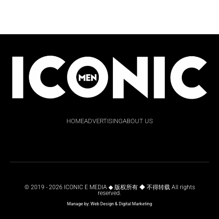
HOME
ADVERTISING
ABOUT US
© 2019 - 2026 ICONIC E MEDIA ◆ 版权所有 ◆ 不得转载 All rights
reserved.
Manage by:
Web Design
&
Digital Marketing