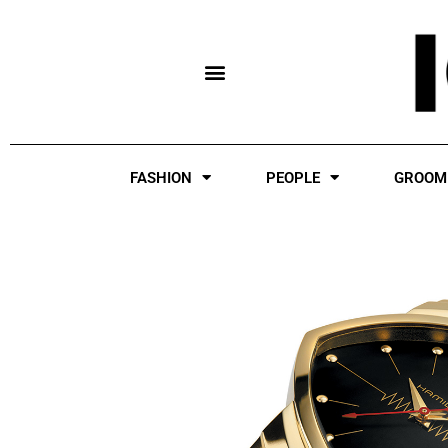
Skip
to
content
FASHION
PEOPLE
GROOM