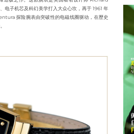
设计、电子机芯及科幻美学打入大众心坎，再于 1961 年
 Ventura 探险腕表由突破性的电磁线圈驱动，在歷史
樑。