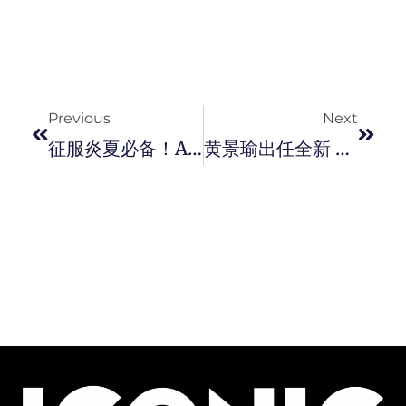
Prev
Next
Previous
Next
征服炎夏必备！adidas HEAT.RDY 冻凉机能服饰强势推出。
黄景瑜出任全新 DIOR Sauvage 旷野男士香水系列中国形象大使。