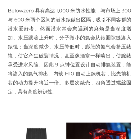
Belowzero 具有高达 1,000 米防水性能，与市场上 300
与 600 米两个区间的潜水錶做出区隔，吸引不同客群的
潜水爱好者。然而潜水常会愈遇到的麻烦是当深度增
加、水压跟著上升时，分子微小的氦会从錶圈隙缝渗入
錶镜；当深度减少、水压降低时，膨胀的氦气会挤压錶
镜，使它产生破裂情况，甚至像酒塞一样喷出，使腕錶
承受进水风险。因此 9 点钟位置设计自动排氦装置，能
将渗入的氦气排出。内载 H10 自动上鍊机芯，比先前机
芯的动力提升将近一倍。多层次錶壳，四角透过螺丝固
定，具有高度辨识性。