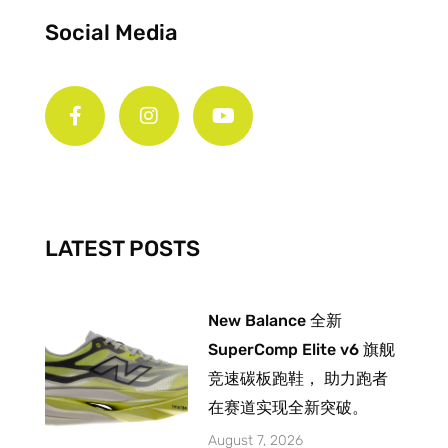
Social Media
F
I
Y
a
n
o
c
s
u
e
t
t
b
a
u
o
g
b
o
r
e
k
a
-
m
LATEST POSTS
f
New Balance 全新
SuperComp Elite v6 旗舰
竞速碳板跑鞋， 助力跑者
在赛道实现全新突破。
August 7, 2026