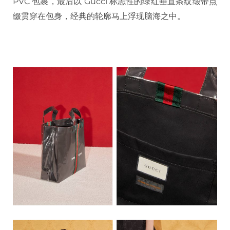
PVC 包裹，最后以 Gucci 标志性的绿红垂直条纹缎带点
缀贯穿在包身，经典的轮廓马上浮现脑海之中。