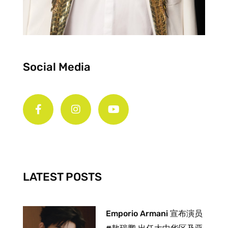
Social Media
F
I
Y
a
n
o
c
s
u
e
t
t
b
a
u
o
g
b
o
r
e
k
a
-
m
LATEST POSTS
f
Emporio Armani 宣布演员